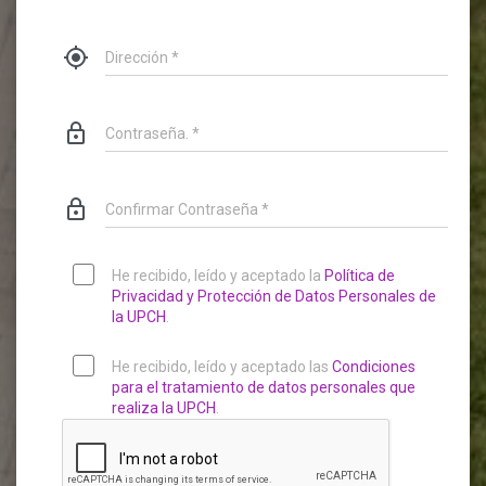
my_location
lock_outline
lock_outline
He recibido, leído y aceptado la
Política de
Privacidad y Protección de Datos Personales de
la UPCH
.
He recibido, leído y aceptado las
Condiciones
para el tratamiento de datos personales que
realiza la UPCH
.