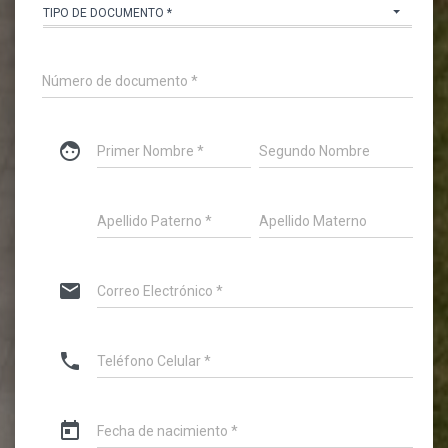
TIPO DE DOCUMENTO *
face
mail
phone
today